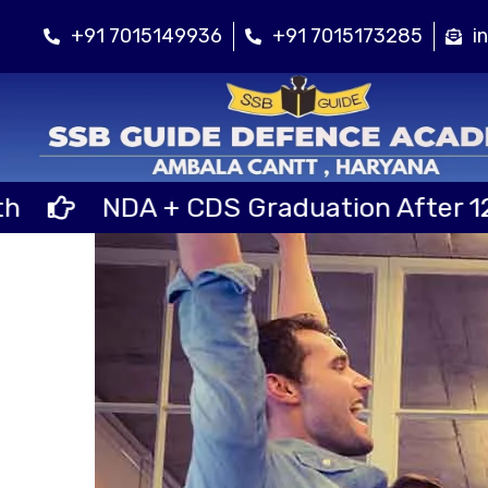
+91 7015149936
+91 7015173285
i
NDA + CDS Graduation After 12th Cla