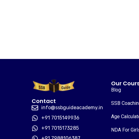
Our Cour
Blog
Contact
SSB Coachi
info@ssbguideacademy.in
Age Calculat
+91 7015149936
+91 7015173285
NDA For Girl
+91 7988106387