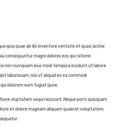
ipsa quae ab illo inventore veritatis et quasi archie
uia consequuntur magni dolores eos qui ratione
 quia non numquam eius modi tempora incidunt ut labore
t laboriosam, nisi ut aliquid ex ea commodi
m qui dolorem eum fugiat quoe.
atione vluptatem sequi nesciunt. Neque porro quisquam
t labore et dolore magnam aliquam quaerat voluptatem.
nsequatur