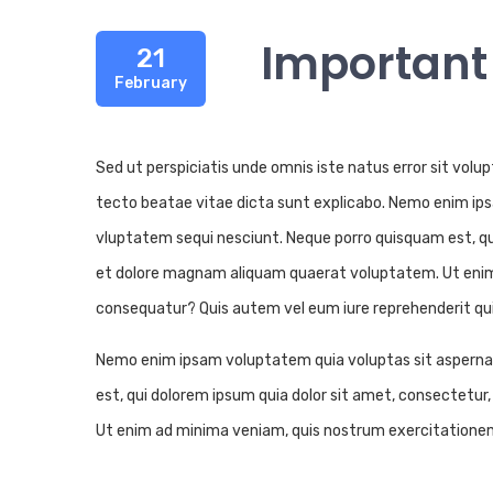
Important
21
February
Sed ut perspiciatis unde omnis iste natus error sit vol
tecto beatae vitae dicta sunt explicabo. Nemo enim ips
vluptatem sequi nesciunt. Neque porro quisquam est, qui
et dolore magnam aliquam quaerat voluptatem. Ut enim a
consequatur? Quis autem vel eum iure reprehenderit qui 
Nemo enim ipsam voluptatem quia voluptas sit aspernatu
est, qui dolorem ipsum quia dolor sit amet, consectetu
Ut enim ad minima veniam, quis nostrum exercitationem 