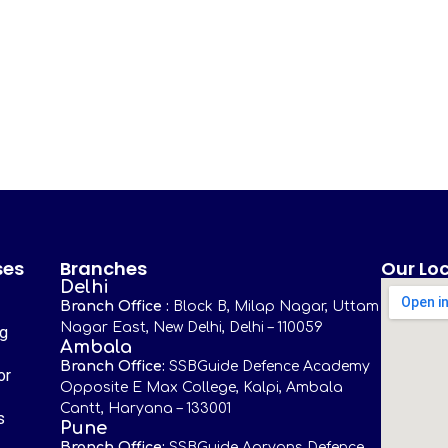
ses
Branches
Our Lo
Delhi
Branch Office :
Block B, Milap Nagar, Uttam
Nagar East, New Delhi, Delhi – 110059
ng
Ambala
Branch Office:
SSBGuide Defence Academy
or
Opposite E Max College, Kalpi, Ambala
Cantt, Haryana – 133001
s
Pune
Branch Office:
SSBGuide Aaryans Defence