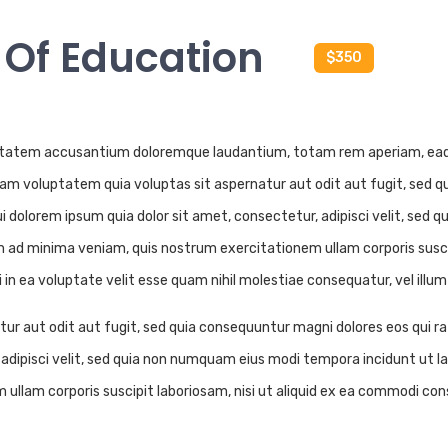
 Of Education
$350
uptatem accusantium doloremque laudantium, totam rem aperiam, eaque 
am voluptatem quia voluptas sit aspernatur aut odit aut fugit, sed q
 dolorem ipsum quia dolor sit amet, consectetur, adipisci velit, sed
d minima veniam, quis nostrum exercitationem ullam corporis suscipi
in ea voluptate velit esse quam nihil molestiae consequatur, vel illu
r aut odit aut fugit, sed quia consequuntur magni dolores eos qui r
r, adipisci velit, sed quia non numquam eius modi tempora incidunt u
ullam corporis suscipit laboriosam, nisi ut aliquid ex ea commodi co