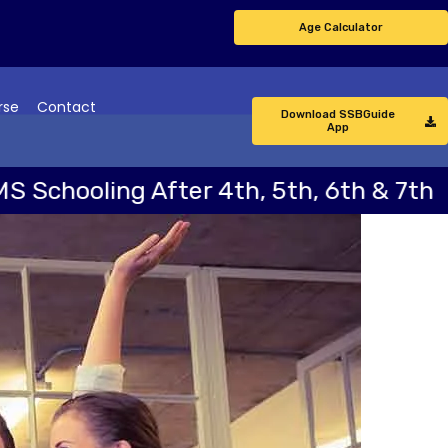
Age Calculator
rse
Contact
Download SSBGuide
App
ling After 4th, 5th, 6th & 7th
N