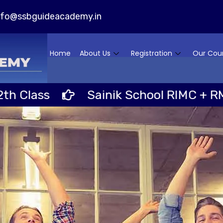
nfo@ssbguideacademy.in
Home
About Us
Registration
Our Cou
ss
Sainik School RIMC + RMS Schoo